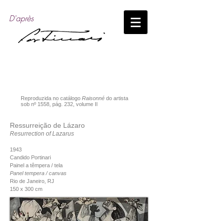
D'après
Reproduzida no catálogo
Raisonné
do artista
sob nº 1558, pág. 232, volume II
Ressurreição de Lázaro
Resurrection of Lazarus
1943
​Candido Portinari
Painel a têmpera / tela
Panel tempera / canvas
Rio de Janeiro, RJ
150 x 300 cm