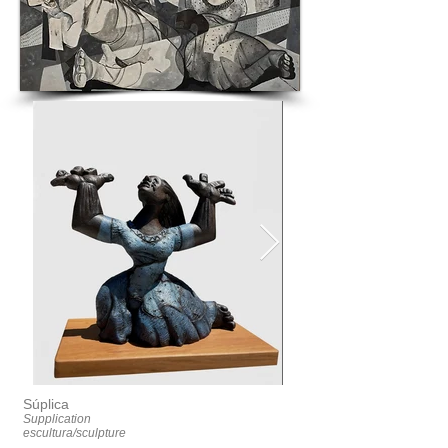
Súplica
Supplication
escultura/sculpture