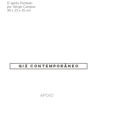
D`après Portinari
​por Sérgio Campos
38 x 23 x 45 cm
GIZ CONTEMPORÂNEO
APOIO