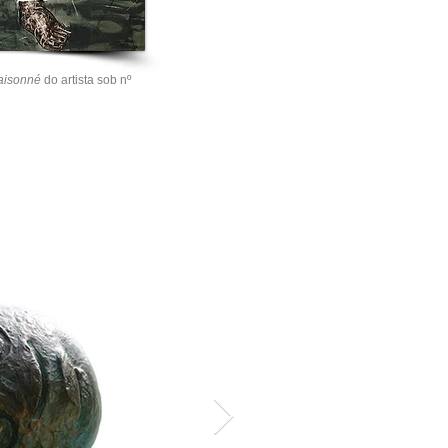
aisonné
do artista sob nº