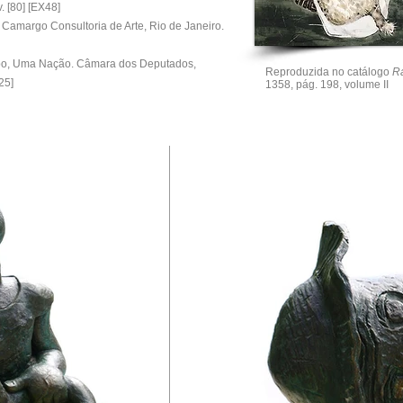
v. [80] [EX48]
Camargo Consultoria de Arte, Rio de Janeiro.
po, Uma Nação. Câmara dos Deputados,
Reproduzida no catálogo
R
525]
1358, pág. 198, volume II