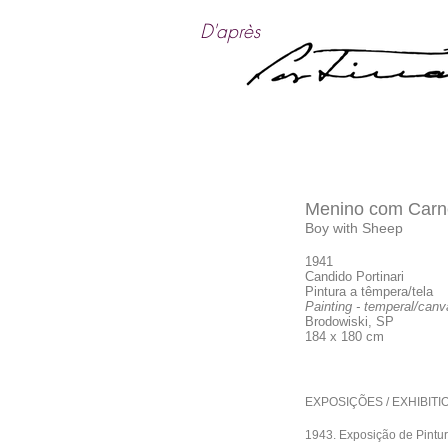
D'après
Menino com Carn
Boy with Sheep
1941
​Candido Portinari
Pintura a têmpera/tela
Painting - temperal/can
Brodowiski, SP
184 x 180 cm
EXPOSIÇÕES / EXHIBITI
1943. Exposição de Pintu