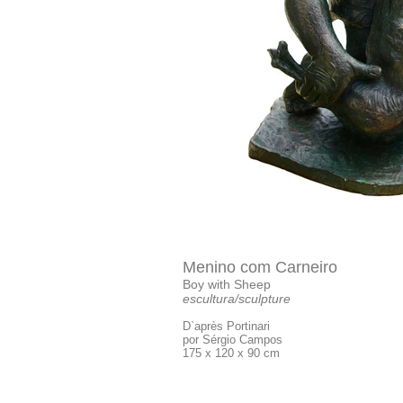
Menino com Carneiro
Boy with Sheep
escultura/sculpture
D`après Portinari
​por Sérgio Campos
175 x 120 x 90 cm