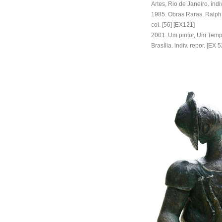
Artes, Rio de Janeiro.
índi
1985. Obras Raras. Ralph 
col. [56] [EX121]
2001. Um pintor, Um Tem
Brasília. indiv. repor. [EX 