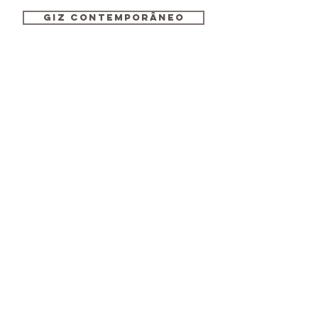
GIZ CONTEMPORÂNEO
APOIO
Direito Autoral
Copyright