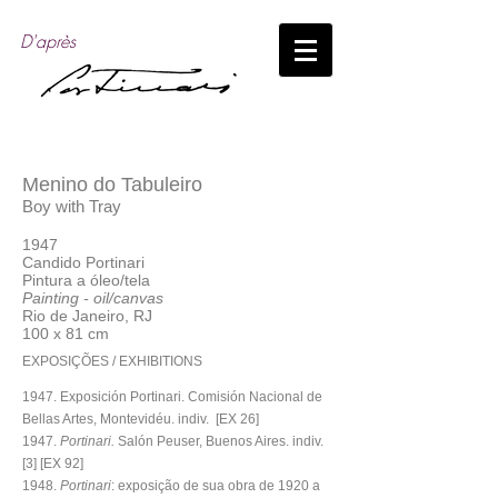
D'après
Menino do Tabuleiro
Boy with Tray
1947
​Candido Portinari
Pintura a óleo/tela
Painting - oil/canvas
Rio de Janeiro, RJ
100 x 81 cm
EXPOSIÇÕES / EXHIBITIONS
1947. Exposición Portinari. Comisión Nacional de
Bellas Artes, Montevidéu. indiv. [EX 26]
1947.
Portinari.
Salón Peuser, Buenos Aires. indiv.
[3] [EX 92]
1948.
Portinari
: exposição de sua obra de 1920 a